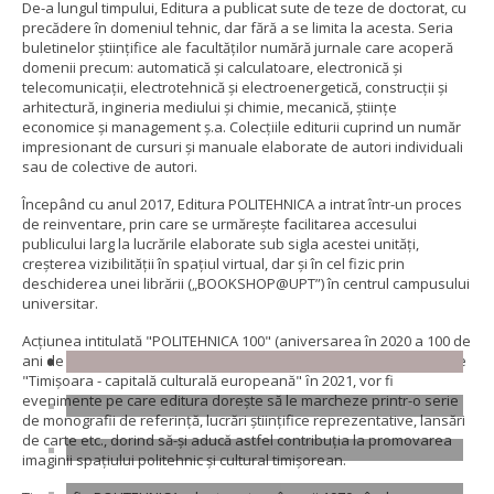
De-a lungul timpului, Editura a publicat sute de teze de doctorat, cu
precădere în domeniul tehnic, dar fără a se limita la acesta. Seria
buletinelor științifice ale facultăților numără jurnale care acoperă
domenii precum: automatică și calculatoare, electronică și
telecomunicații, electrotehnică şi electroenergetică, construcții și
arhitectură, ingineria mediului și chimie, mecanică, științe
economice și management ș.a. Colecțiile editurii cuprind un număr
impresionant de cursuri și manuale elaborate de autori individuali
sau de colective de autori.
Începând cu anul 2017, Editura POLITEHNICA a intrat într-un proces
de reinventare, prin care se urmărește facilitarea accesului
publicului larg la lucrările elaborate sub sigla acestei unități,
creșterea vizibilității în spațiul virtual, dar și în cel fizic prin
deschiderea unei librării („BOOKSHOP@UPT”) în centrul campusului
universitar.
Acțiunea intitulată "POLITEHNICA 100" (aniversarea în 2020 a 100 de
ani de înființarea Politehnicii timişorene), precum şi cadrul oferit de
"Timişoara - capitală culturală europeană" ȋn 2021, vor fi
evenimente pe care editura doreşte să le marcheze printr-o serie
de monografii de referinţă, lucrări ştiinţifice reprezentative, lansări
de carte etc., dorind să-şi aducă astfel contribuţia la promovarea
imaginii spațiului politehnic și cultural timișorean.