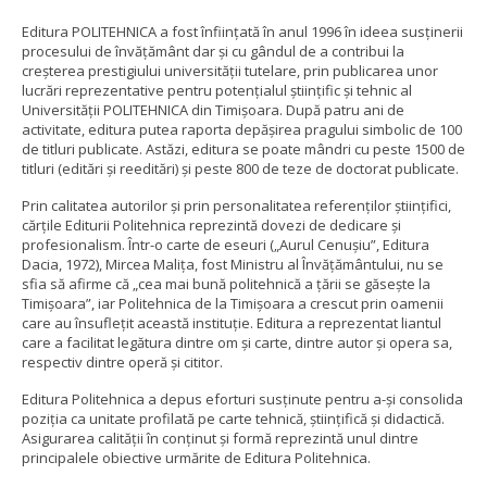
Editura POLITEHNICA a fost înfiinţată în anul 1996 în ideea susținerii
procesului de învățământ dar și cu gândul de a contribui la
creşterea prestigiului universităţii tutelare, prin publicarea unor
lucrări reprezentative pentru potenţialul ştiinţific şi tehnic al
Universităţii POLITEHNICA din Timişoara. După patru ani de
activitate, editura putea raporta depăşirea pragului simbolic de 100
de titluri publicate. Astăzi, editura se poate mândri cu peste 1500 de
titluri (editări şi reeditări) şi peste 800 de teze de doctorat publicate.
Prin calitatea autorilor și prin personalitatea referenților științifici,
cărțile Editurii Politehnica reprezintă dovezi de dedicare și
profesionalism. Într-o carte de eseuri („Aurul Cenușiu”, Editura
Dacia, 1972), Mircea Malița, fost Ministru al Învățământului, nu se
sfia să afirme că „cea mai bună politehnică a țării se găsește la
Timișoara”, iar Politehnica de la Timișoara a crescut prin oamenii
care au însuflețit această instituție. Editura a reprezentat liantul
care a facilitat legătura dintre om și carte, dintre autor și opera sa,
respectiv dintre operă și cititor.
Editura Politehnica a depus eforturi susținute pentru a-și consolida
poziția ca unitate profilată pe carte tehnică, științifică și didactică.
Asigurarea calității în conținut și formă reprezintă unul dintre
principalele obiective urmărite de Editura Politehnica.