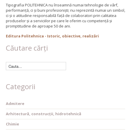
Tipografia POLITEHNICA nu înseamnă numai tehnologie de vârf,
performanță, ci și buni profesioniști; nu reprezintă numai un simbol,
ci și o atitudine responsabilă față de colaboratori prin calitatea
produselor și a serviciilor pe care le oferim cu competență și
promptitudine de aproape 50 de ani.
Editura Politehnica - Istoric, obiective, realizări
Căutare cărți
Categorii
Admitere
Arhitectură, construcții, hidrotehnică
Chimie