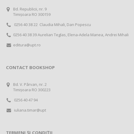
Bd. Republicii, nr. 9
Timișoara RO 300159
0256 40 38 22 Claudia Mihali, Dan Popescu
0256 40 38 39 Aurelian Teglas, Elena-Adela Manea, Andrei Mihali
editura@upt.ro
CONTACT BOOKSHOP
Bd. V. Pârvan, nr. 2
Timișoara RO 300223
0256 40 47 94
iuliana.timar@upt
TERMENI ȘI CONDIȚII