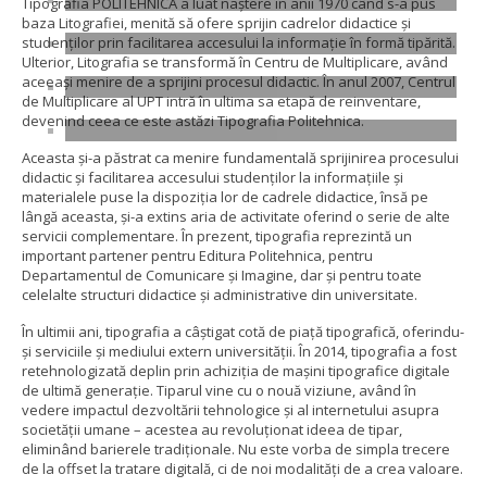
Tipografia POLITEHNICA a luat naștere în anii 1970 când s-a pus
baza Litografiei, menită să ofere sprijin cadrelor didactice și
studenților prin facilitarea accesului la informație în formă tipărită.
Ulterior, Litografia se transformă în Centru de Multiplicare, având
aceeași menire de a sprijini procesul didactic. În anul 2007, Centrul
de Multiplicare al UPT intră în ultima sa etapă de reinventare,
devenind ceea ce este astăzi Tipografia Politehnica.
Aceasta și-a păstrat ca menire fundamentală sprijinirea procesului
didactic și facilitarea accesului studenților la informațiile și
materialele puse la dispoziția lor de cadrele didactice, însă pe
lângă aceasta, și-a extins aria de activitate oferind o serie de alte
servicii complementare. În prezent, tipografia reprezintă un
important partener pentru Editura Politehnica, pentru
Departamentul de Comunicare și Imagine, dar și pentru toate
celelalte structuri didactice și administrative din universitate.
În ultimii ani, tipografia a câștigat cotă de piață tipografică, oferindu-
și serviciile și mediului extern universității. În 2014, tipografia a fost
retehnologizată deplin prin achiziția de mașini tipografice digitale
de ultimă generație. Tiparul vine cu o nouă viziune, având în
vedere impactul dezvoltării tehnologice și al internetului asupra
societății umane – acestea au revoluționat ideea de tipar,
eliminând barierele tradiționale. Nu este vorba de simpla trecere
de la offset la tratare digitală, ci de noi modalități de a crea valoare.