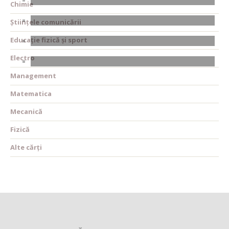
Chimie
Științele comunicării
Educație fizică și sport
Electro
Management
Matematica
Mecanică
Fizică
Alte cărți