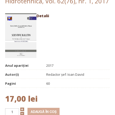
Hidrotehnica, Vol. 62(76), nr. 1, 2017
Detalii
Anul apariției
2017
Autor(i)
Redactor şef: Ioan David
Pagini
60
17,00 lei