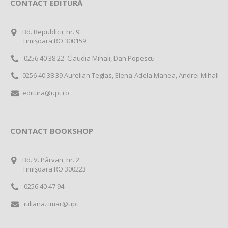
CONTACT EDITURĂ
Bd. Republicii, nr. 9
Timișoara RO 300159
0256 40 38 22 Claudia Mihali, Dan Popescu
0256 40 38 39 Aurelian Teglas, Elena-Adela Manea, Andrei Mihali
editura@upt.ro
CONTACT BOOKSHOP
Bd. V. Pârvan, nr. 2
Timișoara RO 300223
0256 40 47 94
iuliana.timar@upt