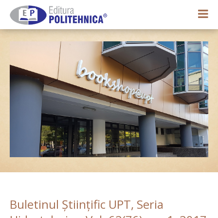
0,00 lei
Contul meu
Buletinul Ştiinţific UPT, Seria