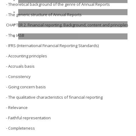
- Theoretical background of the genre of Annual Reports
- The generic structure of Annual Reports
CHAPTER 2. Financial reporting. Background, content and principles
- The IASB
- IFRS (International Financial Reporting Standards)
- Accounting principles
- Accruals basis
- Consistency
- Going concern basis
- The qualitative characteristics of financial reporting
- Relevance
- Faithful representation
- Completeness