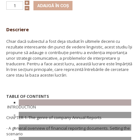
Descriere
Chiar dacă subiectul a fost deja studiat în ultimele decenii cu
rezultate interesante din punct de vedere lingvistic, acest studiu își
propune să adauge o contribuție pentru a evidenția importanța
unor strategii comunicative, a problemelor de interpretare și
traducere. Pentru a face acest lucru, această lucrare este împărțită
în trei secțiuni principale, care reprezintă întrebările de cercetare
care stau la baza acestei lucrări.
TABLE OF CONTENTS
INTRODUCTION
CHAPTER 1. The genre of company Annual Reports
- A general overview of financial reporting documents. Setting the
scenario