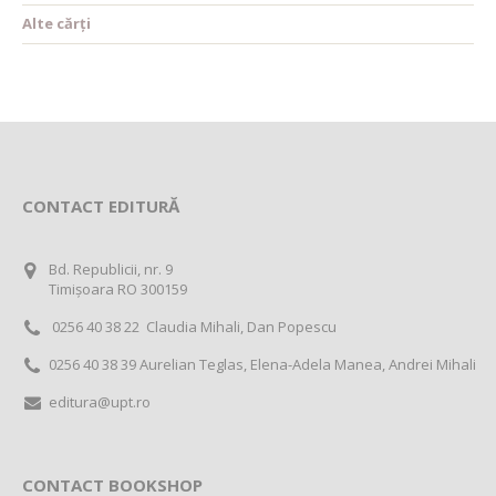
Alte cărți
CONTACT EDITURĂ
Bd. Republicii, nr. 9
Timișoara RO 300159
0256 40 38 22 Claudia Mihali, Dan Popescu
0256 40 38 39 Aurelian Teglas, Elena-Adela Manea, Andrei Mihali
editura@upt.ro
CONTACT BOOKSHOP