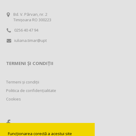
Bd. V. Pârvan, nr. 2
Timișoara RO 300223
0256 40 47 94
iuliana.timar@upt
TERMENI ȘI CONDIȚII
Termeni și condiții
Politica de confidențialitate
Cookies
Funcționarea corectă a acestui site