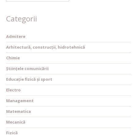
Categorii
Admitere
Arhitectură, construcții, hidrotehnică
Chimie
Științele comunicării
Educație fizică și sport
Electro
Management
Matematica
Mecanică
Fizică