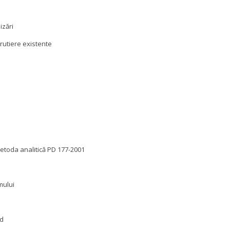
izări
rutiere existente
Metoda analitică PD 177-2001
mului
rd