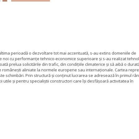
 ultima perioadă o dezvoltare tot mai accentuată, s-au extins domeniile de
ale noi cu performanţe tehnico-economice superioare şi s-au realizat tehnol
ă prelua solicitările din trafic, din condiţiile climaterice şi să aibă o durat
 româneşti aliniate la normele europene sau internaţionale. Cartea repre
ste schimbări. Prin structură şi conţinut lucrarea se adresează în primul râ
 utile şi pentru specialiştii constructori care îşi desfăşoară activitatea în