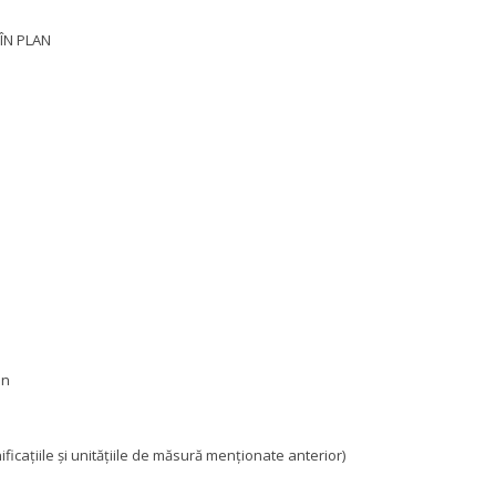
ÎN PLAN
an
ificaţiile şi unităţiile de măsură menţionate anterior)