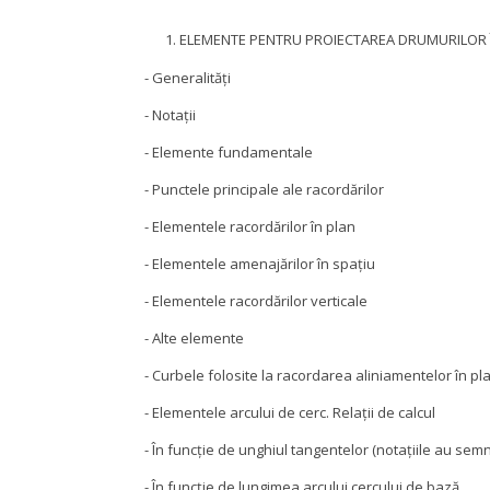
ELEMENTE PENTRU PROIECTAREA DRUMURILOR 
- Generalităţi
- Notaţii
- Elemente fundamentale
- Punctele principale ale racordărilor
- Elementele racordărilor în plan
- Elementele amenajărilor în spaţiu
- Elementele racordărilor verticale
- Alte elemente
- Curbele folosite la racordarea aliniamentelor în pl
- Elementele arcului de cerc. Relaţii de calcul
- În funcţie de unghiul tangentelor (notaţiile au semn
- În funcţie de lungimea arcului cercului de bază