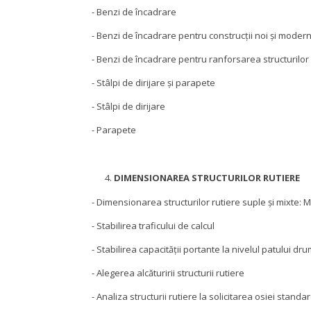
- Benzi de încadrare
- Benzi de încadrare pentru construcţii noi şi modern
- Benzi de încadrare pentru ranforsarea structurilor 
- Stâlpi de dirijare şi parapete
- Stâlpi de dirijare
- Parapete
DIMENSIONAREA STRUCTURILOR RUTIERE
- Dimensionarea structurilor rutiere suple şi mixte: 
- Stabilirea traficului de calcul
- Stabilirea capacităţii portante la nivelul patului dru
- Alegerea alcăturirii structurii rutiere
- Analiza structurii rutiere la solicitarea osiei standa