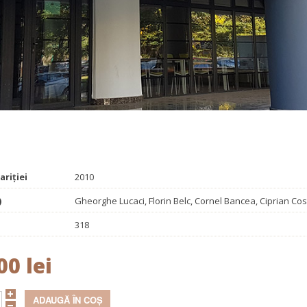
Promoționale
Evenimente
Contact
ctare
ariției
2010
)
Gheorghe Lucaci, Florin Belc, Cornel Bancea, Ciprian Co
318
00 lei