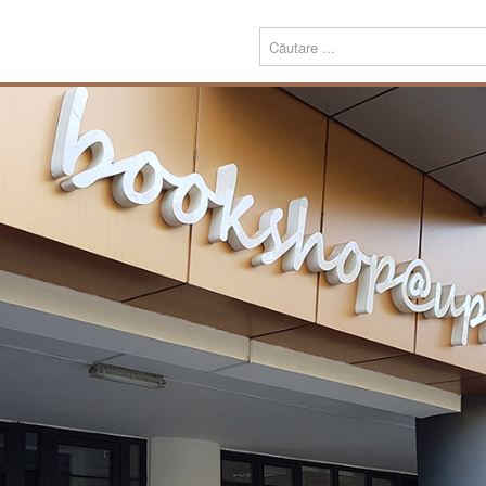
Menu
Despre
Prezentare
noi
Misiune
Echipa
Carte
Editură
Periodice
Teze de doctorat
Download
Tipografie
Servicii
Produse
Echipamente tipografice
Bookshop@UPT
Carte
Periodice