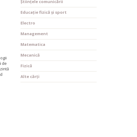
Științele comunicării
Educație fizică și sport
Electro
Management
Matematica
Mecanică
ogii
ă de
Fizică
zintă
nd
Alte cărți