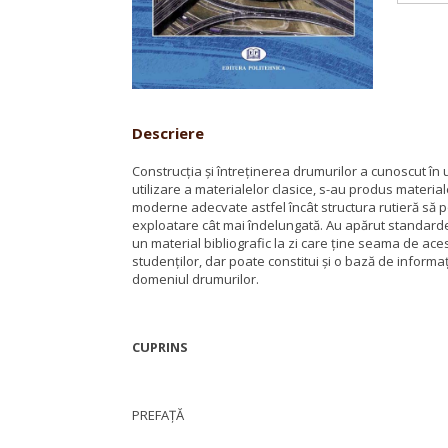
Descriere
Construcţia şi întreţinerea drumurilor a cunoscut în
utilizare a materialelor clasice, s-au produs materi
moderne adecvate astfel încât structura rutieră să poat
exploatare cât mai îndelungată. Au apărut standarde
un material bibliografic la zi care ţine seama de ace
studenţilor, dar poate constitui şi o bază de informaţii
domeniul drumurilor.
CUPRINS
PREFAŢĂ