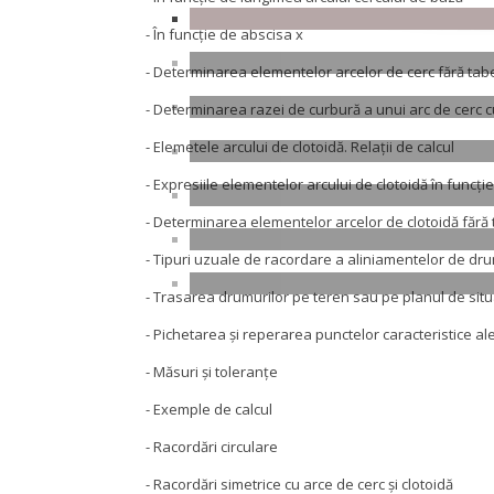
- În funcţie de abscisa x
- Determinarea elementelor arcelor de cerc fără tab
- Determinarea razei de curbură a unui arc de cerc c
- Elemetele arcului de clotoidă. Relaţii de calcul
- Expresiile elementelor arcului de clotoidă în funcţ
- Determinarea elementelor arcelor de clotoidă fără
- Tipuri uzuale de racordare a aliniamentelor de dr
- Trasarea drumurilor pe teren sau pe planul de situ
- Pichetarea şi reperarea punctelor caracteristice al
- Măsuri şi toleranţe
- Exemple de calcul
- Racordări circulare
- Racordări simetrice cu arce de cerc şi clotoidă