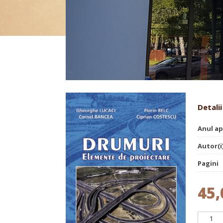
Drumuri. Elemente de proie
Detalii
Anul ap
Autor(i
Pagini
45,