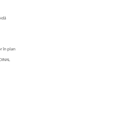
oidă
r în plan
DINAL