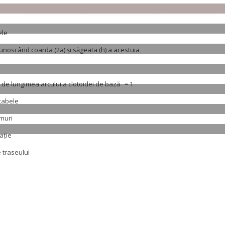
ele
unoscând coarda (2a) şi săgeata (h) a acestuia
ie de lungimea arcului a clotoidei de bază = 1
 tabele
umuri
aţie
e traseului