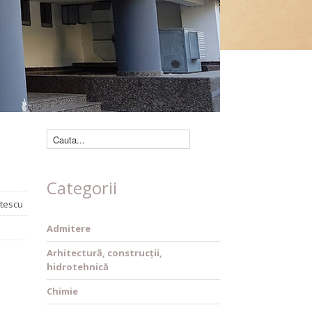
Căutare cărți
Categorii
stescu
Admitere
Arhitectură, construcții,
hidrotehnică
Chimie