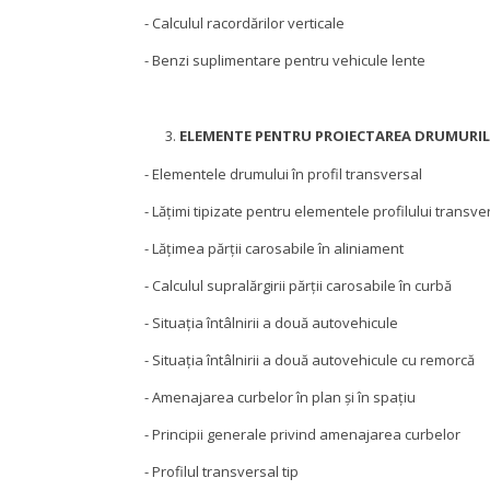
- Calculul racordărilor verticale
- Benzi suplimentare pentru vehicule lente
ELEMENTE PENTRU PROIECTAREA DRUMURIL
- Elementele drumului în profil transversal
- Lăţimi tipizate pentru elementele profilului transve
- Lăţimea părţii carosabile în aliniament
- Calculul supralărgirii părţii carosabile în curbă
- Situaţia întâlnirii a două autovehicule
- Situaţia întâlnirii a două autovehicule cu remorcă
- Amenajarea curbelor în plan şi în spaţiu
- Principii generale privind amenajarea curbelor
- Profilul transversal tip