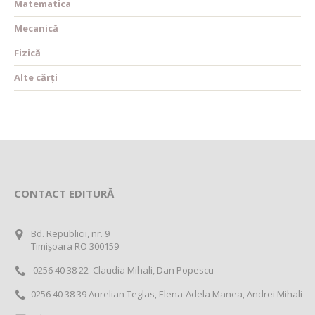
Matematica
Mecanică
Fizică
Alte cărți
CONTACT EDITURĂ
Bd. Republicii, nr. 9
Timișoara RO 300159
0256 40 38 22 Claudia Mihali, Dan Popescu
0256 40 38 39 Aurelian Teglas, Elena-Adela Manea, Andrei Mihali