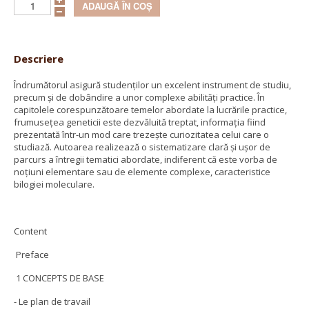
Descriere
Îndrumătorul asigură studenţilor un excelent instrument de studiu,
precum şi de dobândire a unor complexe abilităţi practice. În
capitolele corespunzătoare temelor abordate la lucrările practice,
frumuseţea geneticii este dezvăluită treptat, informaţia fiind
prezentată într-un mod care trezeşte curiozitatea celui care o
studiază. Autoarea realizează o sistematizare clară şi uşor de
parcurs a întregii tematici abordate, indiferent că este vorba de
noţiuni elementare sau de elemente complexe, caracteristice
bilogiei moleculare.
Content
Preface
1 CONCEPTS DE BASE
- Le plan de travail