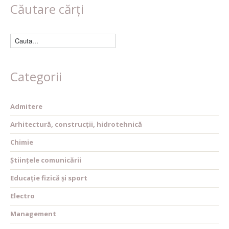
Căutare cărți
Categorii
Admitere
Arhitectură, construcții, hidrotehnică
Chimie
Științele comunicării
Educație fizică și sport
Electro
Management