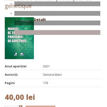
genetique
Detalii
Anul apariției
2021
Autor(i)
Simona Marc
Pagini
176
40,00 lei