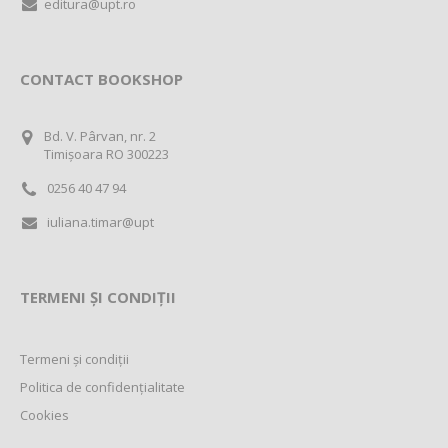
editura@upt.ro
CONTACT BOOKSHOP
Bd. V. Pârvan, nr. 2
Timișoara RO 300223
0256 40 47 94
iuliana.timar@upt
TERMENI ȘI CONDIȚII
Termeni și condiții
Politica de confidențialitate
Cookies