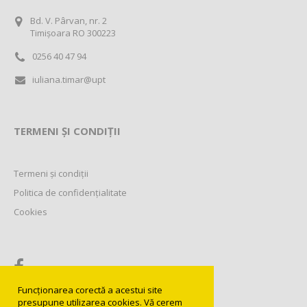
Bd. V. Pârvan, nr. 2
Timișoara RO 300223
0256 40 47 94
iuliana.timar@upt
TERMENI ȘI CONDIȚII
Termeni și condiții
Politica de confidențialitate
Cookies
Funcționarea corectă a acestui site
presupune utilizarea cookies. Vă cerem