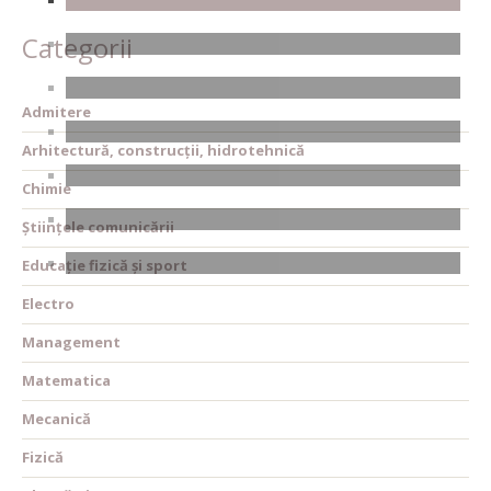
Categorii
Admitere
Arhitectură, construcții, hidrotehnică
Chimie
Științele comunicării
Educație fizică și sport
Electro
Management
Matematica
Mecanică
Fizică