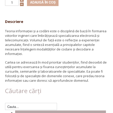
Descriere
Teoria informaţiei şi a codării este o disciplină de bază în formarea
viitorilor ingineri care îmbrăţişează specializarea electronică şi
telecomunicaţii. Volumul de faţă este o reflecţie a experienţei
acumulate, fiind o sinteză esenţială a principalelor capitole
necesare înţelegerii modalităţilor de codare şi decodare a
informaţiei.
Cartea se adresează în mod prioritar studenţilor, fiind deosebit de
utilă pentru exersarea şi fixarea cunoştinţelor acumulate la
cursurile, seminariile şi laboratoarele de specialitate. Ea poate fi
folosită şi de specialiştii din domeniile conexe, care predau teoria
informaţiei sau care doresc să aprofundeze domeniul.
Căutare cărți