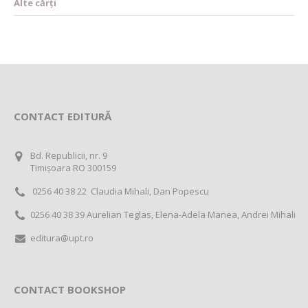
Alte cărți
CONTACT EDITURĂ
Bd. Republicii, nr. 9
Timișoara RO 300159
0256 40 38 22 Claudia Mihali, Dan Popescu
0256 40 38 39 Aurelian Teglas, Elena-Adela Manea, Andrei Mihali
editura@upt.ro
CONTACT BOOKSHOP