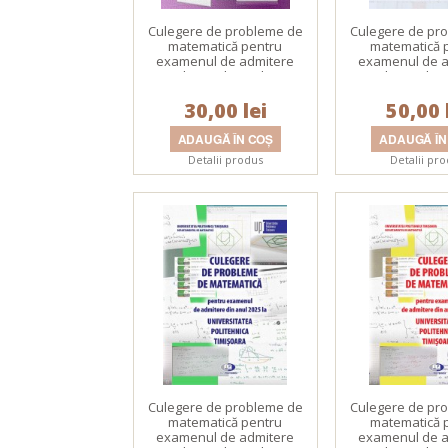
Culegere de probleme de
Culegere de pr
matematică pentru
matematică 
examenul de admitere
examenul de a
din anul 2020 la
din anul 20
Universitatea Politehnica
Universitatea P
30,00 lei
Timişoara
50,00 
Timişoa
Detalii produs
Detalii pr
Culegere de probleme de
Culegere de pr
matematică pentru
matematică 
examenul de admitere
examenul de a