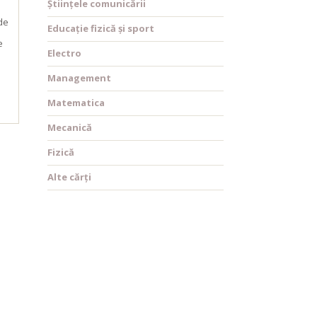
Științele comunicării
de
Educație fizică și sport
e
Electro
ca
Management
Matematica
Mecanică
Fizică
Alte cărți