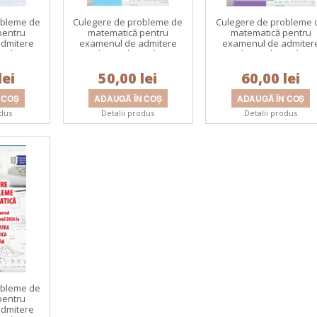
obleme de
Culegere de probleme de
Culegere de probleme 
pentru
matematică pentru
matematică pentru
dmitere
examenul de admitere
examenul de admiter
22 la
din anul 2023 la
din anul 2024 la
olitehnica
Universitatea Politehnica
Universitatea Politehni
lei
ra
50,00 lei
Timişoara
60,00 lei
Timişoara
odus
Detalii produs
Detalii produs
obleme de
pentru
dmitere