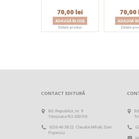
din anul 2025 la
din anul 20
Universitatea Politehnica
Universitatea P
70,00 lei
Timişoara
70,00 
Timişoa
Detalii produs
Detalii pr
CONTACT EDITURĂ
CON
Bd. Republicii, nr. 9
Bd
Timișoara RO 300159
Ti
0256 40 38 22 Claudia Mihali, Dan
02
Popescu
iu