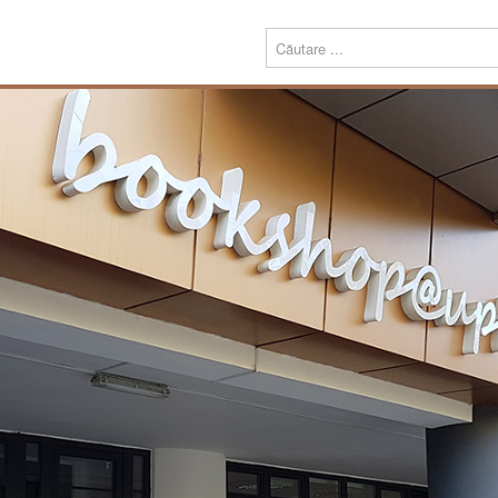
Menu
Despre
Prezentare
noi
Misiune
Echipa
Carte
Editură
Periodice
Teze de doctorat
Download
Tipografie
Servicii
Produse
Echipamente tipografice
Bookshop@UPT
Carte
Periodice