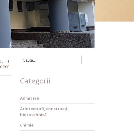
Căutare cărți
6 din 6
80
200
Categorii
Admitere
Arhitectură, construcții,
hidrotehnică
Chimie