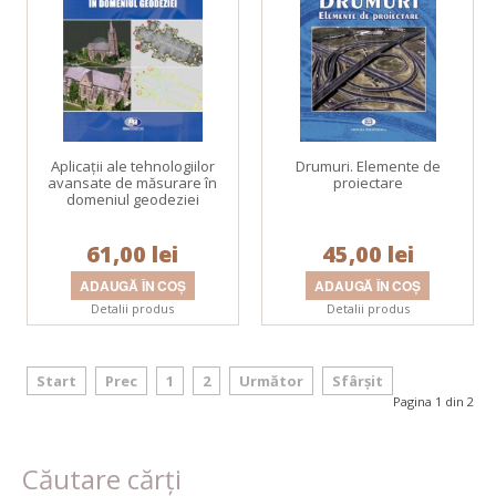
Aplicații ale tehnologiilor
Drumuri. Elemente de
avansate de măsurare în
proiectare
domeniul geodeziei
61,00 lei
45,00 lei
Detalii produs
Detalii produs
Start
Prec
1
2
Următor
Sfârșit
Pagina 1 din 2
Căutare cărți