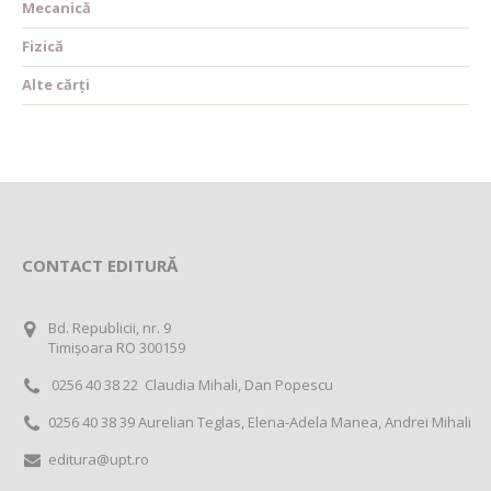
Mecanică
Fizică
Alte cărți
CONTACT EDITURĂ
Bd. Republicii, nr. 9
Timișoara RO 300159
0256 40 38 22 Claudia Mihali, Dan Popescu
0256 40 38 39 Aurelian Teglas, Elena-Adela Manea, Andrei Mihali
editura@upt.ro