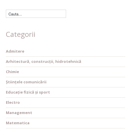
Categorii
Admitere
Arhitectură, construcții, hidrotehnică
Chimie
Științele comunicării
Educație fizică și sport
Electro
Management
Matematica