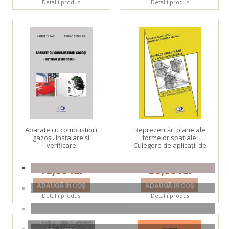
Detalii produs
Detalii produs
Aparate cu combustibili
Reprezentări plane ale
gazoşi. Instalare şi
formelor spaţiale.
verificare
Culegere de aplicaţii de
desen tehnic şi
reprezentări geometrice
18,00 lei
30,00 lei
Detalii produs
Detalii produs