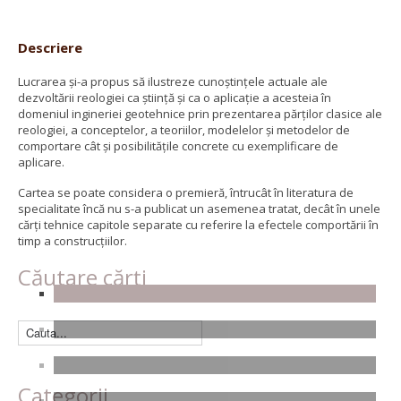
Descriere
Lucrarea şi-a propus să ilustreze cunoştinţele actuale ale
dezvoltării reologiei ca ştiinţă şi ca o aplicaţie a acesteia în
domeniul ingineriei geotehnice prin prezentarea părţilor clasice ale
reologiei, a conceptelor, a teoriilor, modelelor şi metodelor de
comportare cât şi posibilităţile concrete cu exemplificare de
aplicare.
Cartea se poate considera o premieră, întrucât în literatura de
specialitate încă nu s-a publicat un asemenea tratat, decât în unele
cărţi tehnice capitole separate cu referire la efectele comportării în
timp a construcţiilor.
Căutare cărți
Categorii