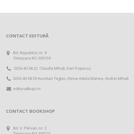
CONTACT EDITURĂ
Bd. Republicii, nr. 9
Timișoara RO 300159
0256 40 38 22 Claudia Mihali, Dan Popescu
0256 40 38 39 Aurelian Teglas, Elena-Adela Manea, Andrei Mihali
editura@upt.ro
CONTACT BOOKSHOP
Bd. V. Pârvan, nr. 2
Timișoara RO 300223