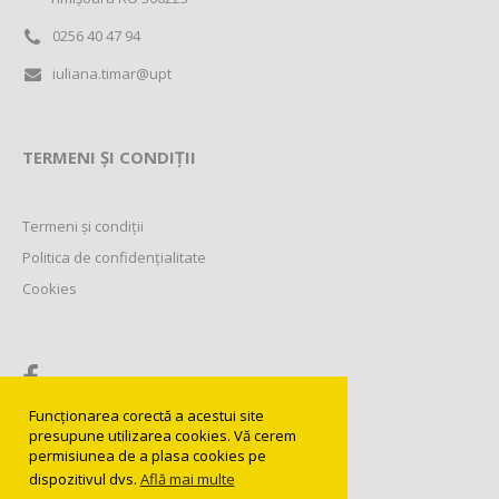
0256 40 47 94
iuliana.timar@upt
TERMENI ȘI CONDIȚII
Termeni și condiții
Politica de confidențialitate
Cookies
Funcționarea corectă a acestui site
presupune utilizarea cookies. Vă cerem
permisiunea de a plasa cookies pe
dispozitivul dvs.
Află mai multe