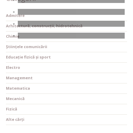
Admitere
Arhitectură, construcții, hidrotehnică
Chimie
Științele comunicării
Educație fizică și sport
Electro
Management
Matematica
Mecanică
Fizică
Alte cărți