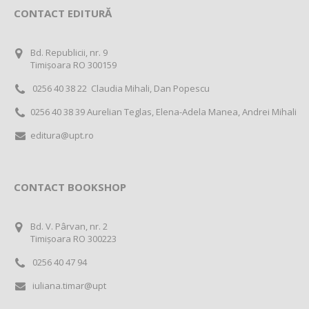
CONTACT EDITURĂ
Bd. Republicii, nr. 9
Timișoara RO 300159
0256 40 38 22 Claudia Mihali, Dan Popescu
0256 40 38 39 Aurelian Teglas, Elena-Adela Manea, Andrei Mihali
editura@upt.ro
CONTACT BOOKSHOP
Bd. V. Pârvan, nr. 2
Timișoara RO 300223
0256 40 47 94
iuliana.timar@upt