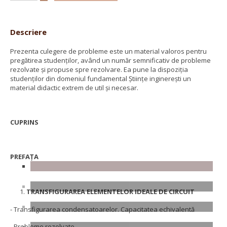
Descriere
Prezenta culegere de probleme este un material valoros pentru
pregătirea studenților, având un număr semnificativ de probleme
rezolvate și propuse spre rezolvare. Ea pune la dispoziția
studenților din domeniul fundamental Științe inginerești un
material didactic extrem de util și necesar.
CUPRINS
PREFAȚA
TRANSFIGURAREA ELEMENTELOR IDEALE DE CIRCUIT
- Transfigurarea condensatoarelor. Capacitatea echivalentă
- Probleme rezolvate