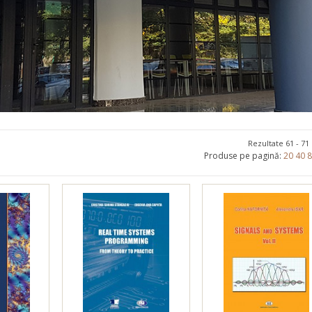
Promoționale
Evenimente
Contact
Rezultate 61 - 71
Produse pe pagină:
20
40