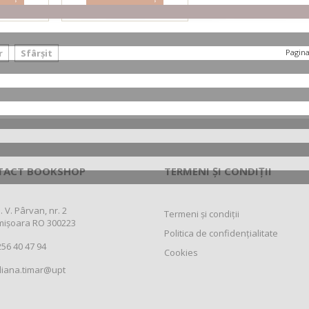
odus
Detalii produs
r
Sfârșit
Pagina
TACT BOOKSHOP
TERMENI ȘI CONDIȚII
. V. Pârvan, nr. 2
Termeni și condiții
mișoara RO 300223
Politica de confidențialitate
56 40 47 94
Cookies
liana.timar@upt