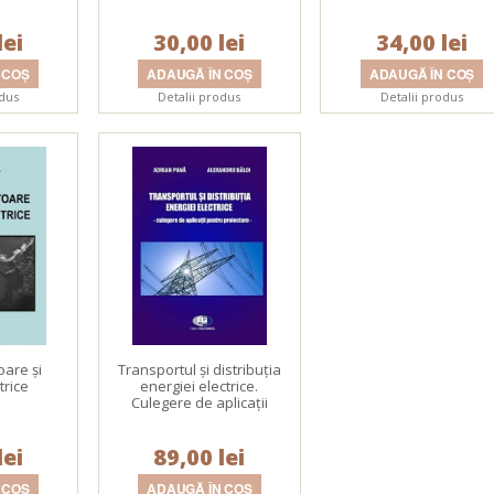
lei
30,00 lei
34,00 lei
odus
Detalii produs
Detalii produs
are şi
Transportul şi distribuţia
trice
energiei electrice.
Culegere de aplicaţii
pentru proiectare
lei
89,00 lei