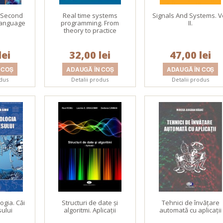
 Second
Real time systems
Signals And Systems. Vo
Language
programming. From
II.
theory to practice
lei
32,00 lei
47,00 lei
odus
Detalii produs
Detalii produs
logia. Căi
Structuri de date şi
Tehnici de învăţare
sului
algoritmi. Aplicaţii
automată cu aplicaţii