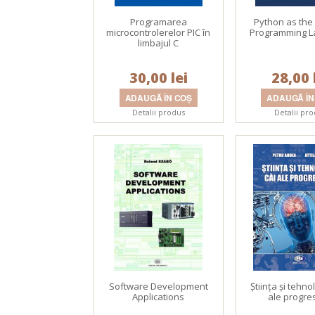
Programarea
Python as the
microcontrolerelor PIC în
Programming 
limbajul C
30,00 lei
28,00 
Detalii produs
Detalii pr
Software Development
Ştiinţa şi tehno
Applications
ale progre