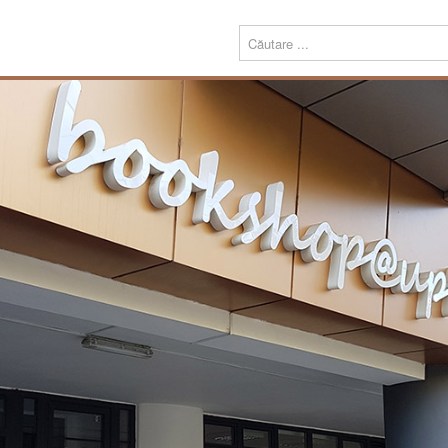
Menu
Despre
Prezentare
noi
Misiune
Echipa
Carte
Editură
Periodice
Teze de doctorat
Download
Tipografie
Servicii
Produse
Echipamente tipografice
Bookshop@UPT
Carte
Periodice