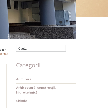
Căutare cărți
 din 71
80
200
Categorii
Admitere
Arhitectură, construcții,
hidrotehnică
Chimie