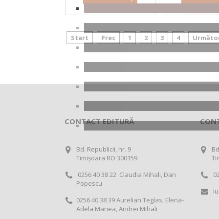
Detalii produs
Detalii pr
Start
Prec
1
2
3
4
Următo
CONTACT EDITURĂ
CON
Bd. Republicii, nr. 9
Bd
Timișoara RO 300159
Ti
0256 40 38 22 Claudia Mihali, Dan
02
Popescu
iu
0256 40 38 39 Aurelian Teglas, Elena-
Adela Manea, Andrei Mihali