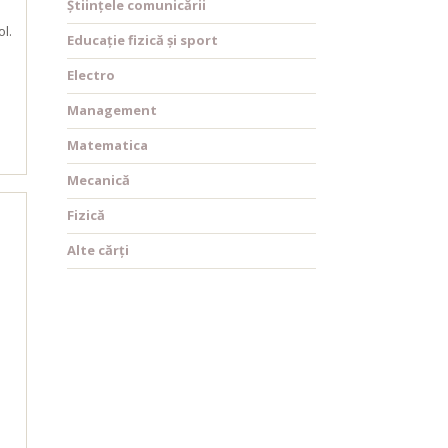
Științele comunicării
l.
Educație fizică și sport
Electro
Management
Matematica
Mecanică
Fizică
Alte cărți