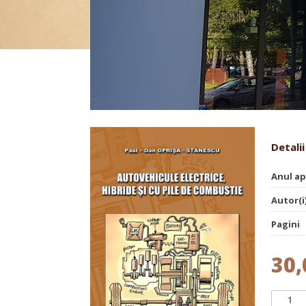
Autovehicule electrice, hibri
Detalii
Anul ap
Autor(i
Pagini
30,