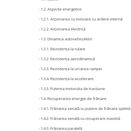
- 1.2. Aspecte energetice
- 1.2.1. Acționarea cu motoare cu ardere internă
- 1.2.2. Acționarea electrică
- 1.3. Dinamica autovehiculelor
- 1.3.1. Rezistența la rulare
- 1.3.2. Rezistența aerodinamică
- 1.3.3. Rezistența la urcarea rampei
- 1.3.4. Rezistența la accelerare
- 1.3.5. Puterea motorului de tracțiune
- 1.4. Recuperarea energiei de frânare
- 1.4.1. Frânarea serială cu putere de frânare optimă
- 1.4.2. Frânarea serială cu recuperare maximă
- 1.4.3. Frânarea paralelă