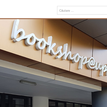
Menu
Despre
Prezentare
noi
Misiune
Echipa
Carte
Editură
Periodice
Teze de doctorat
Download
Tipografie
Servicii
Produse
Echipamente tipografice
Bookshop@UPT
Carte
Periodice