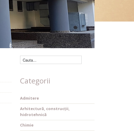
Căutare cărți
Categorii
Admitere
Arhitectură, construcții,
hidrotehnică
Chimie