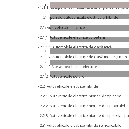
- 1.4.4. Recuperarea mecanică a energiei de frânare
Tipuri de autovehicule electrice și hibride
- 2.1. Autovehicule electrice
- 2.1.1. Autovehicule electrice cu baterii
- 2.1.1.1. Automobile electrice de clasă mică
- 2.1.1.2. Automobile electrice de clasă medie și mare
- 2.1.1.3 Alte autovehicule electrice
- 2.1.2. Autovehicule solare
- 2.2. Autovehicule electrice hibride
- 2.2.1. Autovehicule electrice hibride de tip serial
- 2.2.2. Autovehicule electrice hibride de tip paralel
- 2.2.3. Autovehicule electrice hibride de tip serial–pa
- 2.3. Autovehicule electrice hibride reîncărcabile