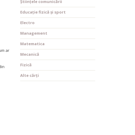
Științele comunicării
Educație fizică și sport
Electro
Management
Matematica
cum ar
Mecanică
Fizică
din
Alte cărți