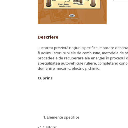
Descriere
Lucrarea prezintă noţiuni specifice: motoare destinat
fi acumulatorii şi pilele de combustie, metodele de s
procedeele de recuperare ale energiei în procesul de
specialitatea autovehicule rutiere, completând cunoşt
domeniile mecanic, electric şi chimic.
Cuprins
Elemente specifice
- 1.1. Istoric