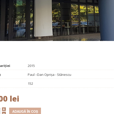
Promoționale
Evenimente
Contact
de şi cu pile de combustie
ariției
2015
)
Paul –Dan Oprişa - Stănescu
152
00 lei