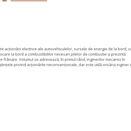
e acţionării electrice ale autovehiculelor, sursele de energie de la bord, 
tocare la bord a combustibililor necesari pilelor de combustie şi prezintă
 frânare. Volumul se adresează, în primul rând, inginerilor mecanici în
inţele privind acţionările neconvenţionale, dar este utilă oricărui inginer 