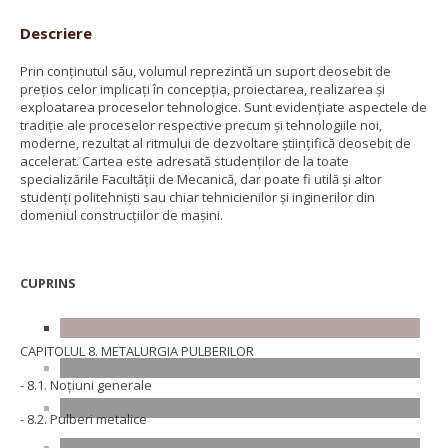
Descriere
Prin conţinutul său, volumul reprezintă un suport deosebit de
preţios celor implicaţi în concepţia, proiectarea, realizarea şi
exploatarea proceselor tehnologice. Sunt evidenţiate aspectele de
tradiţie ale proceselor respective precum şi tehnologiile noi,
moderne, rezultat al ritmului de dezvoltare ştiinţifică deosebit de
accelerat. Cartea este adresată studenţilor de la toate
specializările Facultăţii de Mecanică, dar poate fi utilă şi altor
studenţi politehnişti sau chiar tehnicienilor şi inginerilor din
domeniul construcţiilor de maşini.
CUPRINS
CAPITOLUL 8. METALURGIA PULBERILOR
- 8.1. Noţiuni generale
- 8.2. Pulberi metalice