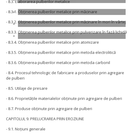
- 8.3. Elaborarea pulberilor metalice
- 8.3.1. Obţinerea pulberilor metalice prin măcinare
- 8.3.2. Obţinerea pulberilor metalice prin măcinare în mori în vârtej
- 8.3.3. Obţinerea pulberilor metalice prin pulverizare în fază lichidă
- 8.3.4. Obţinerea pulberilor metalice prin atomizare
- 8.3.5. Obţinerea pulberilor metalice prin metoda electrolitică
- 8.3.6. Obţinerea pulberilor metalice prin metoda carbonil
- 8.4. Procesul tehnologic de fabricare a produselor prin agregare
de pulberi
- 8.5. Utilaje de presare
- 8.6. Proprietăţile materialelor obţinute prin agregare de pulberi
- 8.7. Produse obţinute prin agregare de pulberi
CAPITOLUL 9. PRELUCRAREA PRIN EROZIUNE
- 9.1. Noţiuni generale