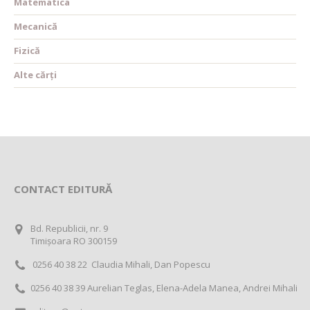
Matematica
Mecanică
Fizică
Alte cărți
CONTACT EDITURĂ
Bd. Republicii, nr. 9
Timișoara RO 300159
0256 40 38 22 Claudia Mihali, Dan Popescu
0256 40 38 39 Aurelian Teglas, Elena-Adela Manea, Andrei Mihali