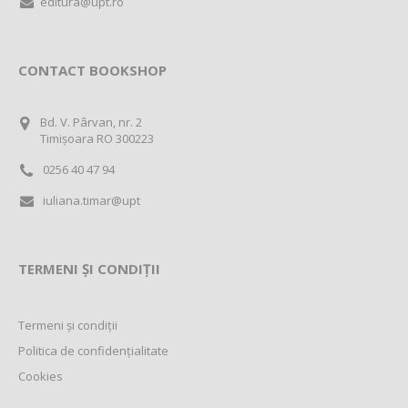
editura@upt.ro
CONTACT BOOKSHOP
Bd. V. Pârvan, nr. 2
Timișoara RO 300223
0256 40 47 94
iuliana.timar@upt
TERMENI ȘI CONDIȚII
Termeni și condiții
Politica de confidențialitate
Cookies