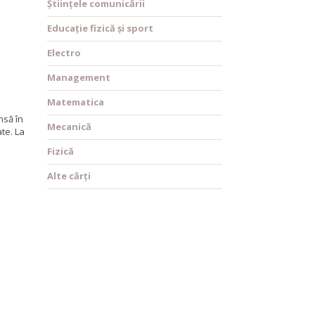
Științele comunicării
Educație fizică și sport
Electro
Management
Matematica
nsă în
Mecanică
ate. La
Fizică
Alte cărți