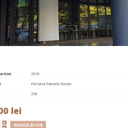
Promoționale
Evenimente
Contact
ariției
2016
)
Floriana Daniela Stoian
236
00 lei