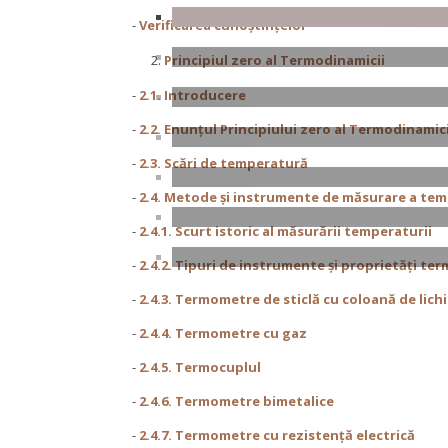
-
Verificarea cunoştinţelor
Principiul zero al Termodinamicii
-
2.1. Introducere
-
2.2. Enunțul Principiului zero al Termodinamici
-
2.3. Scări de temperatură
-
2.4. Metode şi instrumente de măsurare a tem
-
2.4.1. Scurt istoric al măsurării temperaturii
-
2.4.2. Tipuri de instrumente şi proprietăți te
-
2.4.3. Termometre de sticlă cu coloană de lich
-
2.4.4. Termometre cu gaz
-
2.4.5. Termocuplul
-
2.4.6. Termometre bimetalice
-
2.4.7. Termometre cu rezistenţă electrică