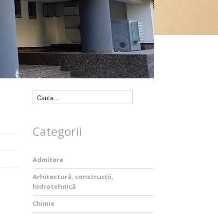
Căutare cărți
Categorii
Admitere
Arhitectură, construcții,
hidrotehnică
Chimie