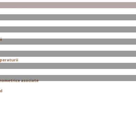
i
peraturii
rmometrice asociate
id