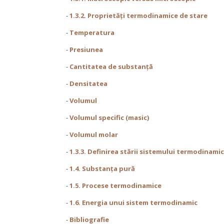
-
1.3.2. Proprietăţi termodinamice de stare
-
Temperatura
-
Presiunea
-
Cantitatea de substanță
-
Densitatea
-
Volumul
-
Volumul specific (masic)
-
Volumul molar
-
1.3.3. Definirea stării sistemului termodinamic
-
1.4. Substanța pură
-
1.5. Procese termodinamice
-
1.6. Energia unui sistem termodinamic
-
Bibliografie