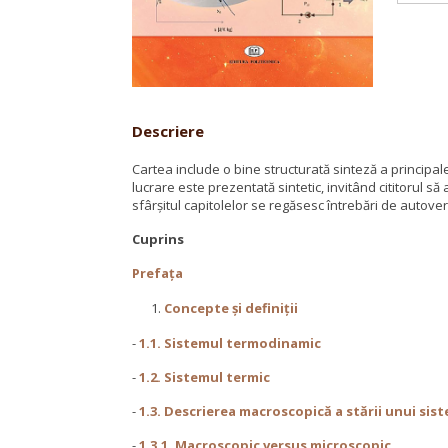
Descriere
Cartea include o bine structurată sinteză a principal
lucrare este prezentată sintetic, invitând cititorul s
sfârşitul capitolelor se regăsesc întrebări de autoveri
Cuprins
Prefața
Concepte şi definiţii
-
1.1. Sistemul termodinamic
-
1.2. Sistemul termic
-
1.3. Descrierea macroscopică a stării unui si
-
1.3.1. Macroscopic versus microscopic