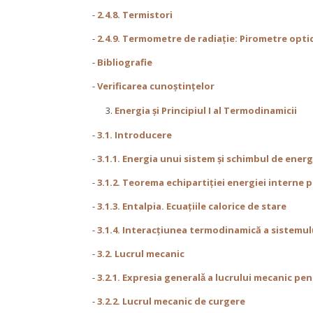
-
2.4.8. Termistori
-
2.4.9. Termometre de radiație: Pirometre optic
-
Bibliografie
-
Verificarea cunoştinţelor
Energia și Principiul I al Termodinamicii
-
3.1. Introducere
-
3.1.1. Energia unui sistem și schimbul de ene
-
3.1.2. Teorema echipartiţiei energiei interne 
-
3.1.3. Entalpia. Ecuaţiile calorice de stare
-
3.1.4. Interacţiunea termodinamică a sistemul
-
3.2. Lucrul mecanic
-
3.2.1. Expresia generalǎ a lucrului mecanic pe
-
3.2.2. Lucrul mecanic de curgere