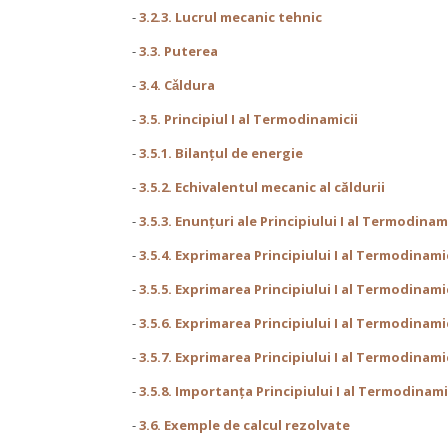
-
3.2.3. Lucrul mecanic tehnic
-
3.3. Puterea
-
3.4. Cǎldura
-
3.5. Principiul I al Termodinamicii
-
3.5.1. Bilanţul de energie
-
3.5.2. Echivalentul mecanic al căldurii
-
3.5.3. Enunțuri ale Principiului I al Termodinam
-
3.5.4. Exprimarea Principiului I al Termodinami
-
3.5.5. Exprimarea Principiului I al Termodinami
-
3.5.6. Exprimarea Principiului I al Termodinam
-
3.5.7. Exprimarea Principiului I al Termodinami
-
3.5.8. Importanţa Principiului I al Termodina
-
3.6. Exemple de calcul rezolvate