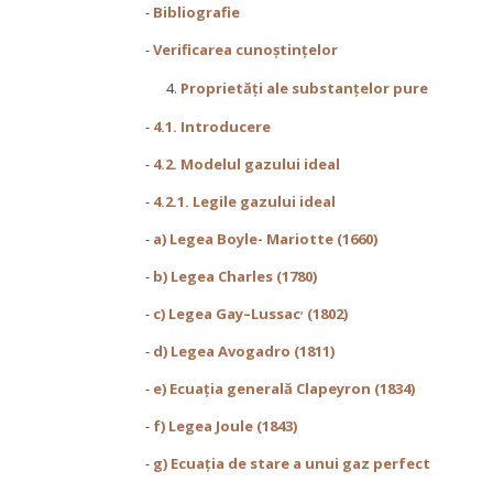
-
Bibliografie
-
Verificarea cunoștințelor
Proprietăţi ale substanţelor pure
-
4.1. Introducere
-
4.2. Modelul gazului ideal
-
4.2.1. Legile gazului ideal
-
a) Legea Boyle- Mariotte (1660)
-
b) Legea Charles (1780)
,
-
c) Legea Gay–Lussac
(1802)
-
d) Legea Avogadro (1811)
-
e) Ecuația generală Clapeyron (1834)
-
f) Legea Joule (1843)
-
g) Ecuația de stare a unui gaz perfect