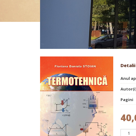
Termotehnică
Detalii
Anul ap
Autor(i
Pagini
40,