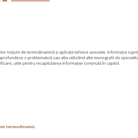
elor noţiuni de termodinamică şi aplicaţii tehnice asociate. Informaţia cupri
ă aprofundeze o problematică sau alta utilizând alte monografii de specialit
ficare, utile pentru recapitularea informaţiei conţinută în capitol.
stem termodinamic