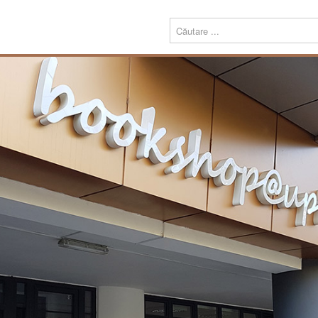
Menu
Despre
Prezentare
noi
Misiune
Echipa
Carte
Editură
Periodice
Teze de doctorat
Download
Tipografie
Servicii
Produse
Echipamente tipografice
Bookshop@UPT
Carte
Periodice