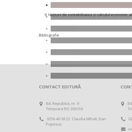
Noțiuni de contabilitatea și calculul economic al 
Bibliografie
CONTACT EDITURĂ
CON
Bd. Republicii, nr. 9
Bd
Timișoara RO 300159
Ti
0256 40 38 22 Claudia Mihali, Dan
02
Popescu
iu