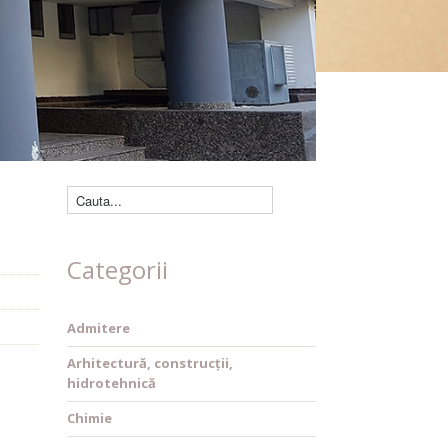
Căutare cărți
Categorii
Admitere
Arhitectură, construcții,
hidrotehnică
Chimie