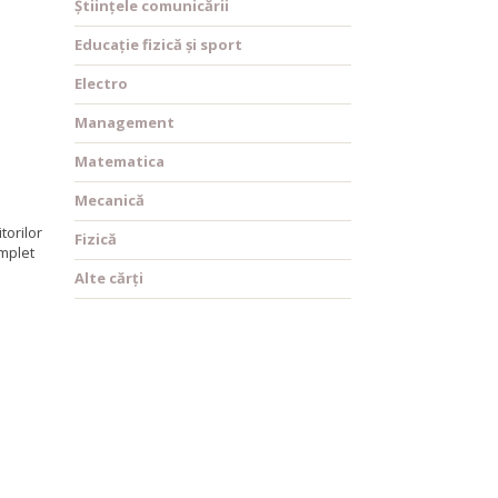
Științele comunicării
Educație fizică și sport
Electro
Management
Matematica
Mecanică
torilor
Fizică
omplet
Alte cărți