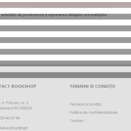
activității de producerea și repararea utilajelor și instalațiilor
TACT BOOKSHOP
TERMENI ȘI CONDIȚII
. V. Pârvan, nr. 2
Termeni și condiții
mișoara RO 300223
Politica de confidențialitate
56 40 47 94
Cookies
liana.timar@upt