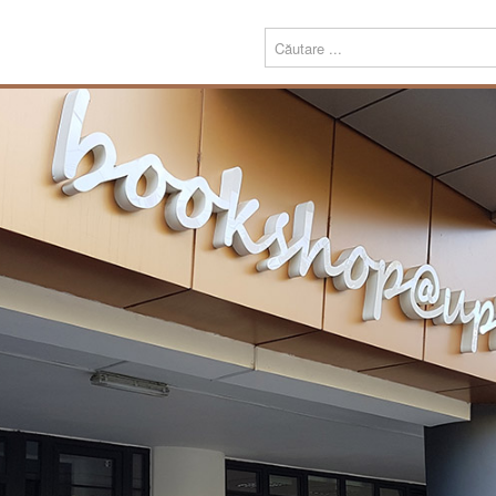
Menu
Despre
Prezentare
noi
Misiune
Echipa
Carte
Editură
Periodice
Teze de doctorat
Download
Tipografie
Servicii
Produse
Echipamente tipografice
Bookshop@UPT
Carte
Periodice