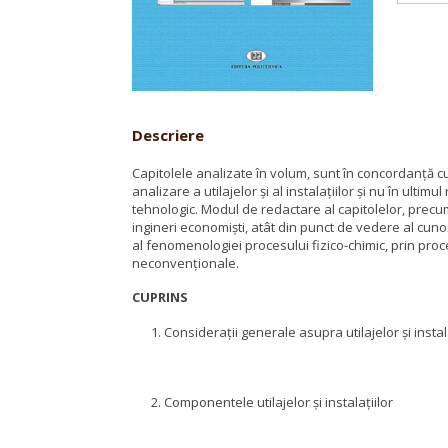
Descriere
Capitolele analizate în volum, sunt în concordanță 
analizare a utilajelor și al instalațiilor și nu în ulti
tehnologic. Modul de redactare al capitolelor, precum ş
ingineri economiști, atât din punct de vedere al cunoş
al fenomenologiei procesului fizico-chimic, prin pro
neconvenționale.
CUPRINS
Considerații generale asupra utilajelor și instala
Componentele utilajelor și instalațiilor