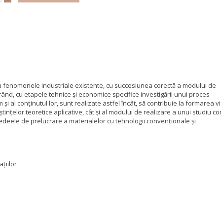
cu fenomenele industriale existente, cu succesiunea corectă a modului de
mul rând, cu etapele tehnice și economice specifice investigării unui proces
i al conţinutul lor, sunt realizate astfel încât, să contribuie la formarea vii
tinţelor teoretice aplicative, cât şi al modului de realizare a unui studiu c
cedeele de prelucrare a materialelor cu tehnologii convenționale și
țiilor