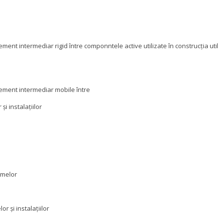
ent intermediar rigid între componntele active utilizate în construcția uti
ement intermediar mobile între
și instalațiilor
umelor
r și instalațiilor