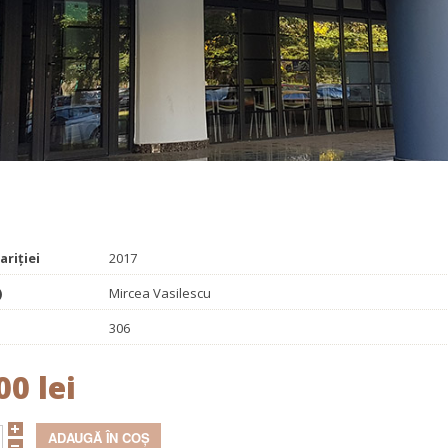
Promoționale
Evenimente
Contact
re. Realizare. Reparare.
ariției
2017
)
Mircea Vasilescu
306
00 lei