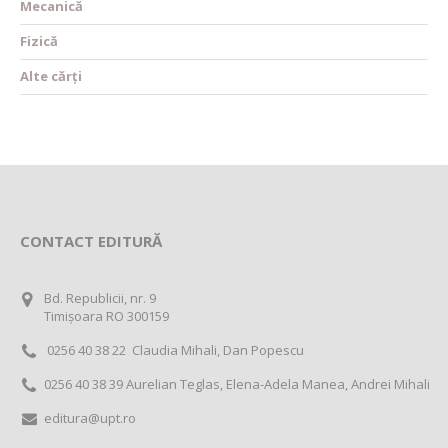
Mecanică
Fizică
Alte cărți
CONTACT EDITURĂ
Bd. Republicii, nr. 9
Timișoara RO 300159
0256 40 38 22 Claudia Mihali, Dan Popescu
0256 40 38 39 Aurelian Teglas, Elena-Adela Manea, Andrei Mihali
editura@upt.ro