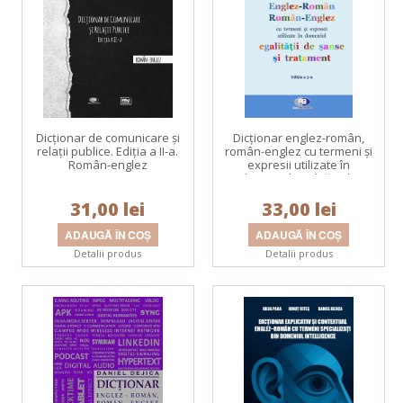
Dicţionar de comunicare şi
Dicţionar englez-român,
relaţii publice. Ediţia a II-a.
român-englez cu termeni şi
Român-englez
expresii utilizate în
domeniul egalității de
șanse și tratament. Ediţia a
31,00 lei
33,00 lei
III-a
Detalii produs
Detalii produs