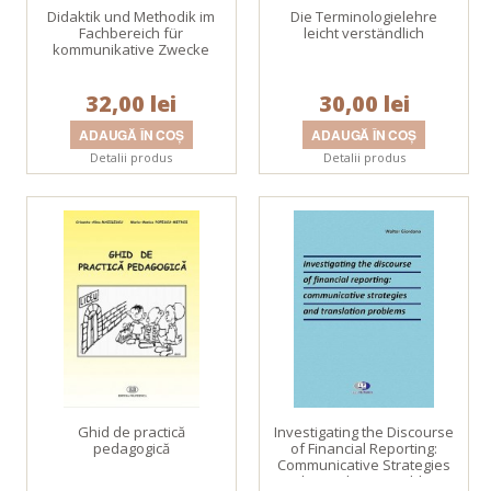
Didaktik und Methodik im
Die Terminologielehre
Fachbereich für
leicht verständlich
kommunikative Zwecke
32,00 lei
30,00 lei
Detalii produs
Detalii produs
Ghid de practică
Investigating the Discourse
pedagogică
of Financial Reporting:
Communicative Strategies
and Translation Problems